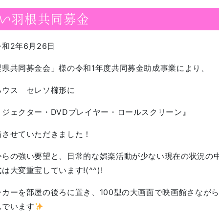
い羽根共同募金
和2年6月26日
梨県共同募金会」様の令和1年度共同募金助成事業により、
ハウス セレソ櫛形に
ロジェクター・DVDプレイヤー・ロールスクリーン』
備させていただきました！
からの強い要望と、日常的な娯楽活動が少ない現在の状況の
は大変重宝しています!(^^)!
ーカーを部屋の後ろに置き、100型の大画面で映画館さなが
んでいます