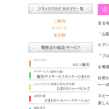
赤
ご案内
去る令
イベント
「山
未分類
ケア
『プ
を整
以前
ー一式
スピ
楽し