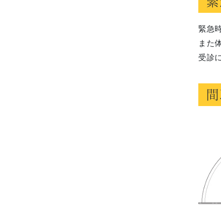
緊
緊急
また
受診
間