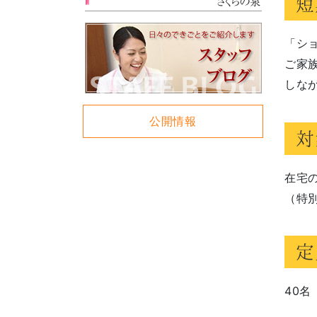
短
「シ
ご家
しな
公開情報
対
在宅
（特
定
40名