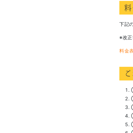
料
下記
※改
料金
ご