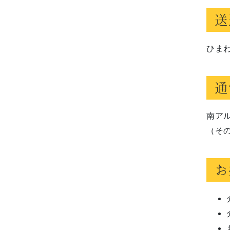
送
ひま
通
南ア
（そ
お