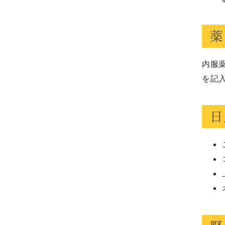
薬
内服
を記
日