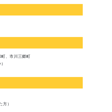
和町、市川三郷町
い）
た方）