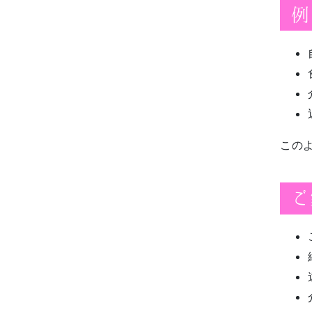
例
この
ご