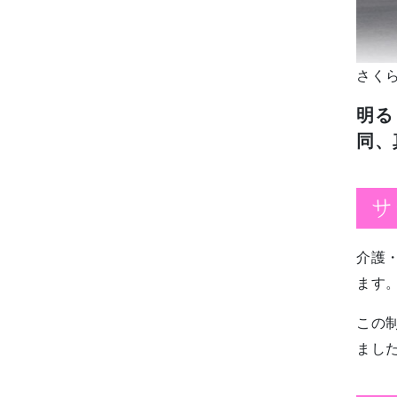
さく
明る
同、
サ
介護
ます
この
まし