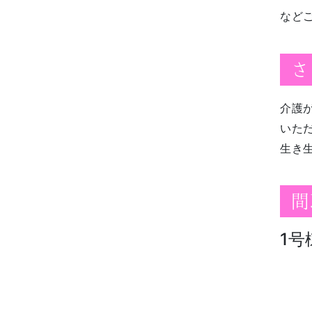
など
さ
介護
いた
生き
間
1号