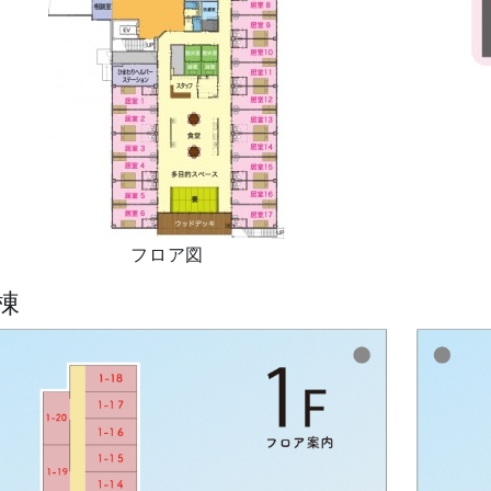
フロア図
棟