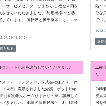
デイサービスセンターひまわりに 福祉車両を
階１
入させていただきました。 利用者様の送迎に
分な
躍しています。 運転席と後部座席にはコロナ
ていま
2022/
2/07/26 13:37:04
詳細
細を見る
護ロボットHugを譲与していただきました。
二酸
た
ァスフォードテクノロジ株式会社様より、 南
ルプス市に寄贈されました介護ロボットHug
24
 特別養護老人ホームひまわりの家に譲与して
炭素
ただきました。 職員の負担軽減と、利用者様
房を