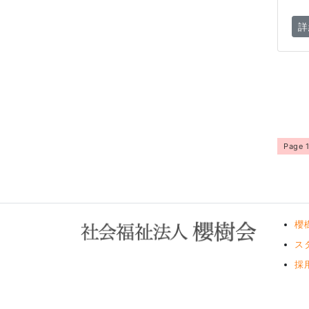
詳
Page 1
櫻
ス
採