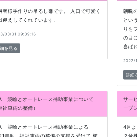
用者様手作りの吊るし雛です。 入口で可愛く
朝晩
出迎えしてくれています。
とい
りを
3/03/31 09:39:16
の目
喜ば
細を見る
2022/1
詳細
KA 競輪とオートレース補助事業について
サー
福祉車両の整備）
ープ
KA 競輪とオートレース補助事業による
4月
021年度 福祉車両の整備の支援を受けて 櫛
２号