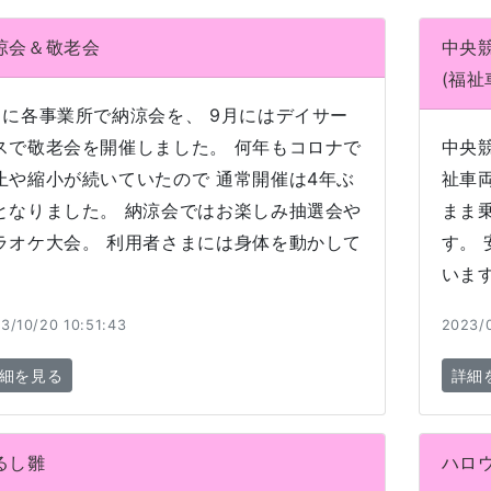
涼会＆敬老会
中央
(福
月に各事業所で納涼会を、 9月にはデイサー
スで敬老会を開催しました。 何年もコロナで
中央
止や縮小が続いていたので 通常開催は4年ぶ
祉車
となりました。 納涼会ではお楽しみ抽選会や
まま
ラオケ大会。 利用者さまには身体を動かして
す。
いま
3/10/20 10:51:43
2023/0
細を見る
詳細
るし雛
ハロ