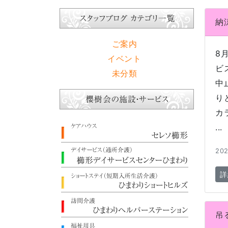
納
ご案内
8
イベント
ビ
未分類
中
り
カ
...
202
詳
吊