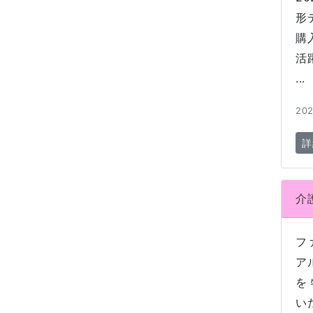
形
購
活
...
202
詳
介
フ
ア
を
い