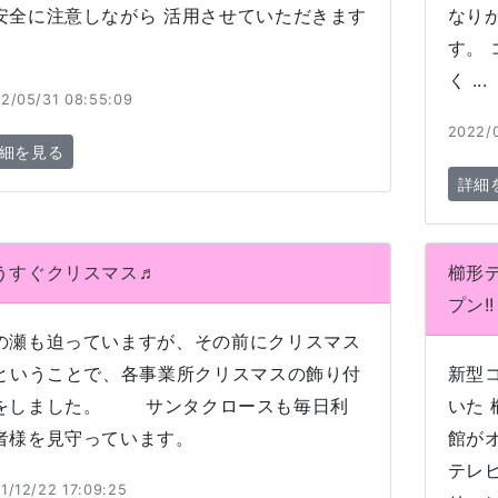
安全に注意しながら 活用させていただきます
なり
す。
く ...
2/05/31 08:55:09
2022/0
細を見る
詳細
うすぐクリスマス♬
櫛形
プン!!
の瀬も迫っていますが、その前にクリスマス
 ということで、各事業所クリスマスの飾り付
新型
をしました。 サンタクロースも毎日利
いた
者様を見守っています。
館が
テレ
1/12/22 17:09:25