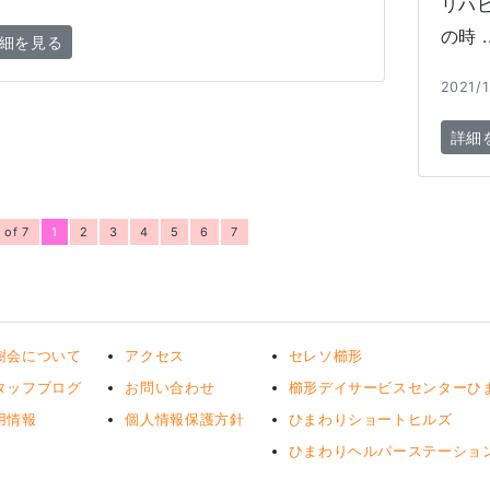
リハ
の時 ..
細を見る
2021/1
詳細
 of 7
1
2
3
4
5
6
7
樹会について
アクセス
セレソ櫛形
タッフブログ
お問い合わせ
櫛形デイサービスセンターひ
用情報
個人情報保護方針
ひまわりショートヒルズ
ひまわりヘルパーステーショ