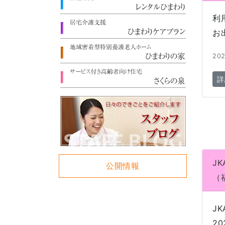
利
お
202
詳
J
公開情報
（
J
2