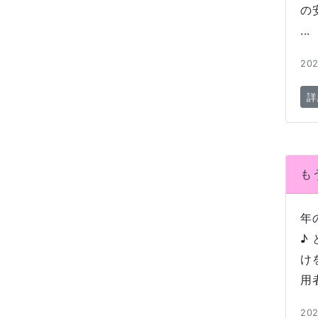
の
...
202
詳
も
年
♪
け
用
202