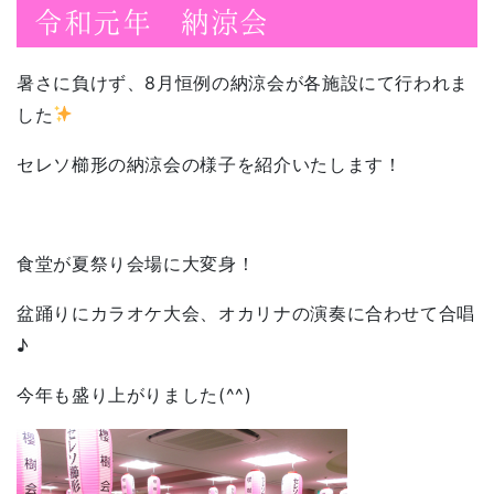
令和元年 納涼会
暑さに負けず、8月恒例の納涼会が各施設にて行われま
した
セレソ櫛形の納涼会の様子を紹介いたします！
食堂が夏祭り会場に大変身！
盆踊りにカラオケ大会、オカリナの演奏に合わせて合唱
♪
今年も盛り上がりました(^^)